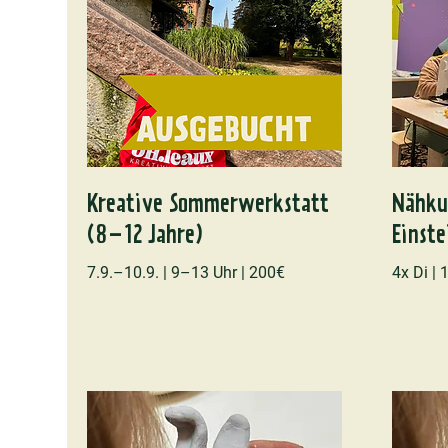
Kreative Sommerwerkstatt
Nähku
(8–12 Jahre)
Einste
7.9.–10.9. | 9–13 Uhr | 200€
4x Di |