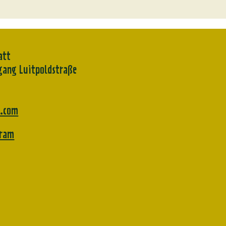
att
gang Luitpoldstraße
x.com
gram